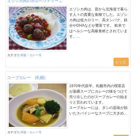
エゾシカ肉のポルペッティーニ
ロープ」 escalope （肉の薄切り）
からつけられたそうです。
エゾシカ肉は、昔から北海道で暮ら
市内の飲食店から発祥した料理です
す人々の貴重な食糧でした。エゾシ
が、今では“花咲ガニ”に次ぐ名物で
カ肉は低カロリー、高タンパク、鉄
す。
分やDHAなどが豊富です。 欧米で
はヘルシーな高級食材とされていま
す。
☆この料理のポイント
ポルペッティーニとは、イタリア語
で肉団子のことです。
カテゴリ:
丼飯・カレー等
肉団子には、赤みそを加えてまろや
レシピ
かにしています。
(平成28年度北海道学校給食調理コ
ンクール優良賞 札幌市立西小学
スープカレー (札幌)
校)
1970年代前半、札幌市内の喫茶店
が薬膳スープにカレーの味をつけて
売り出したのがスープカレーの始ま
りと言われています。
スープカレーには、ダシの旨味が効
いたスパイシーなスープに大きめに
切った肉や野菜がたっぷり入ってい
ます。
栄養のバランスのとれたボリューム
カテゴリ:
丼飯・カレー等
満点の北海道らしい料理です。