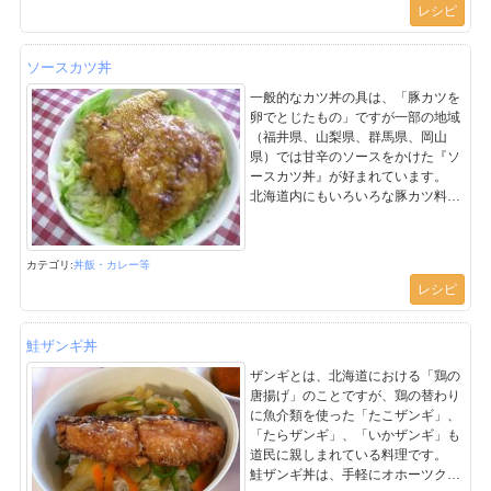
レシピ
ごはんとスープを交互に食べたり、
スプーンにのせたご飯をスープに浸
して食べます。
ソースカツ丼
現在では、札幌から全国に拡がって
いる話題性の高いカレー料理で『札
一般的なカツ丼の具は、「豚カツを
幌ラーメン』に次ぐ名物料理となっ
卵でとじたもの」ですが一部の地域
ています。
（福井県、山梨県、群馬県、岡山
県）では甘辛のソースをかけた『ソ
ースカツ丼』が好まれています。
北海道内にもいろいろな豚カツ料理
があります。北見市と近郊の訓子府
町・置戸町では『たれカツ丼』が食
べられています。根室市では、ドミ
カテゴリ:
丼飯・カレー等
グラスソースをかけた『エスカロッ
レシピ
プ』が親しまれています。
鮭ザンギ丼
ザンギとは、北海道における「鶏の
唐揚げ」のことですが、鶏の替わり
に魚介類を使った「たこザンギ」、
「たらザンギ」、「いかザンギ」も
道民に親しまれている料理です。
鮭ザンギ丼は、手軽にオホーツクの