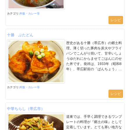
おいしい鮭を味わってもらうために
生まれた料理です。
カテゴリ:
丼飯・カレー等
レシピ
十勝 ぶたどん
歴史がある十勝（帯広市）の郷土料
理。薄く切った豚肉を炭火やフライ
パンでこんがり焼いて、甘辛いしょ
うゆだれにからませてごはんにのせ
た丼です。発祥は、1933年（昭和8
年）、帯広駅前の「ぱんちょう」で
す。店主さんは、鰻丼（うなどん）
をヒントに、手軽に豚肉を味わえる
料理として開発しました。
カテゴリ:
丼飯・カレー等
雄大な大地に恵まれ、日本有数の農
レシピ
業地帯でもある十勝地方ですが、開
拓の歴史は険しいものでした。十勝
開拓の父といわれる依田勉三(よだ
中華ちらし（帯広市）
べんぞう)が北海道開墾を目的に
「晩成社(ばんせいしゃ)」を結成し
道東では、手早く調理できるワンプ
たのが１８８２年（明治15年）。
レートの料理が『郷土の味』として
それから50年間開拓を続けました
定着しています。とても寒い地方な