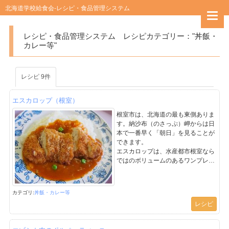
北海道学校給食会-レシピ・食品管理システム
キーワード検索
レシピ・食品管理システム レシピカテゴリー："丼飯・
カレー等"
カテゴリー検索
レシピ 9件
エスカロップ（根室）
レシピ
根室市は、北海道の最も東側ありま
す。納沙布（のさっぷ）岬からは日
本で一番早く「朝日」を見ることが
食品
できます。
エスカロップは、水産都市根室なら
ではのボリュームのあるワンプレー
ト（一皿に盛りつけた）料理で、地
元では「エスカ」と呼ばれて親しま
れています。
カテゴリ:
丼飯・カレー等
タケノコ入りのバターライスに薄切
レシピ
りのトンカツをのせて、デミグラス
ソースをかけた料理です。
名前の由来はフランス語の「エスカ