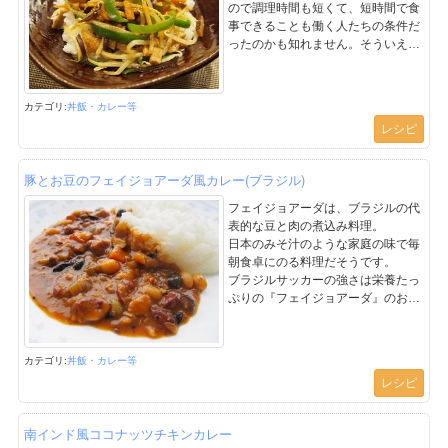
が、干ばつ、長雨、寒気、病気など
ので調理時間も短くて、短時間で食
で困難を極めました。「開墾のはじ
事できることも働く人たちの条件だ
めは豚とひとつ鍋」（人と家畜が食
ったのかも知れません。そういえ
料を分け合った）という開拓時代の
ば、豚丼やエスカロップなどもワン
厳しい暮らしをうたった言葉が残さ
プレートですね。
れています。「豚丼」には、十勝開
中華ちらしの発祥は、帯広市内の中
カテゴリ:
丼飯・カレー等
拓に大きな役割を果たした豚を大切
華料理店の『まかない』（従業員の
レシピ
にしてきた歴史があるのです。
食事用に作られる料理）からと言わ
れています。
白菜、たまねぎ、もやしなどの野
豚とお豆のフェイジョアーダ風カレー(ブラジル)
菜、イカ、ホタテ、エビなどの海産
物、豚肉を炒めて、炒り卵を加え、
フェイジョアーダは、ブラジルの代
白米のご飯にかけます。
表的な豆と肉の煮込み料理。
味付けはあんかけ風ではなく砂糖や
日本のみそ汁のような家庭の味で毎
醤油を使った和風味でさっぱりとし
朝食卓にのる料理だそうです。
ています。香ばしい炒め油の香りが
ブラジルサッカーの強さは栄養たっ
食欲をそそる丼です。
ぷりの『フェイジョアーダ』のおか
げかもしれませんね。
フェイジョアーダの味付けは、基本
しお味ですが、アレンジしてカレー
カテゴリ:
丼飯・カレー等
にしてみました。
レシピ
豆は北海道産の金時豆、小手亡豆、
黒豆を使っています。
南インド風ココナッツチキンカレー