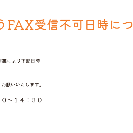
うFAX受信不可日時に
作業により下記日時
うお願いいたします。
００～１４：３０