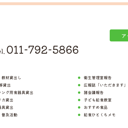
ア
011-792-5866
l.
・教材貸出し
衛生管理室報告
D等貸出
広報誌「いただきます」
キング用食器具貸出
諸会議報告
リカ貸出
子ども給食教室
器具貸出
おすすめ食品
・普及活動
給食ひとくちメモ