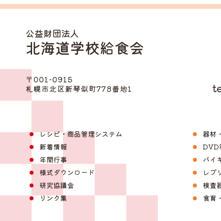
公益財団法人
北海道学校給食会
〒001-0915
te
札幌市北区新琴似町778番地1
レシピ・商品管理システム
器材
新着情報
DV
年間行事
バイ
様式ダウンロード
レプ
研究協議会
検査
リンク集
食育