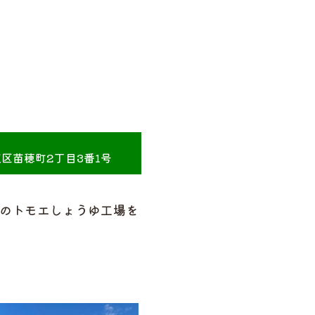
区苗穂町2丁目3番1号
のトモエしょうゆ工場を