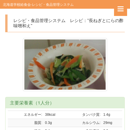
北海道学校給食会-レシピ・食品管理システム
キーワード検索
レシピ・食品管理システム レシピ："長ねぎとにらの酢
味噌和え"
カテゴリー検索
レシピ
食品
主要栄養素（1人分）
エネルギー:
38kcal
タンパク質:
1.4g
脂質:
0.3g
カルシウム:
29mg