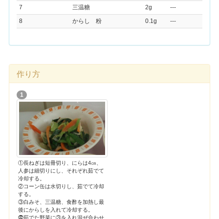
7
三温糖
2g
---
8
からし 粉
0.1g
---
作り方
1
①長ねぎは短冊切り、にらは4㎝、
人参は細切りにし、それぞれ茹でて
冷却する。
②コーン缶は水切りし、茹でて冷却
する。
③白みそ、三温糖、食酢を加熱し最
後にからしを入れて冷却する。
⓸茹でた野菜に③を入れ混ぜ合わせ