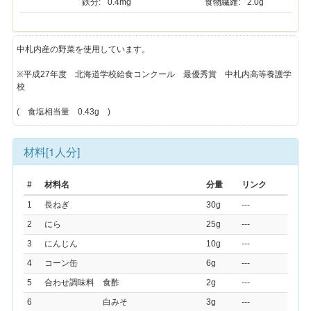
鉄分:
0.4mg
食物繊維:
2.0g
中札内産の野菜を使用しています。
※平成27年度 北海道学校給食コンクール 最優秀賞 中札内高等養護学
校
( 食塩相当量 0.43g )
材料[1人分]
#
材料名
分量
リンク
1
長ねぎ
30g
---
2
にら
25g
---
3
にんじん
10g
---
4
コーン缶
6g
---
5
合わせ調味料 食酢
2g
---
6
白みそ
3g
---