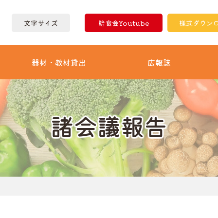
文字サイズ
給食会Youtube
様式ダウン
器材・教材貸出
広報誌
諸会議報告