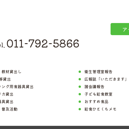
ア
011-792-5866
l.
・教材貸出し
衛生管理室報告
D等貸出
広報誌「いただきます」
キング用食器具貸出
諸会議報告
リカ貸出
子ども給食教室
器具貸出
おすすめ食品
・普及活動
給食ひとくちメモ